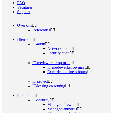
FAQ
Vacatures
Support
Over ons
Referenties
Diensten
IT-audit
Netwerk-audit
Security audit
IT-medewerker op maat
IT-medewerker op maat
Extended business hours
IT-project
IT-leasing en renting
Producten
IT-security
Managed firewall
Managed antivirus