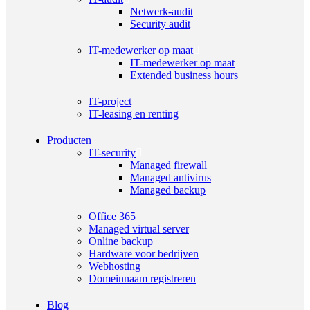
Netwerk-audit
Security audit
IT-medewerker op maat
IT-medewerker op maat
Extended business hours
IT-project
IT-leasing en renting
Producten
IT-security
Managed firewall
Managed antivirus
Managed backup
Office 365
Managed virtual server
Online backup
Hardware voor bedrijven
Webhosting
Domeinnaam registreren
Blog