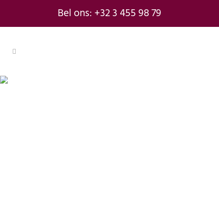
Bel ons: +32 3 455 98 79
IT-audit
Bescherm je bedrijf met een IT-
audit van Consultrix
Goed werkende IT is van onschatbare
waarde voor moderne bedrijven. Jammer
genoeg kan er veel misgaan. Storingen,
malware en andere cyberaanvallen leiden
al snel tot
downtime en hoge kosten
… IT-
problemen zijn dus niet alleen vervelend,