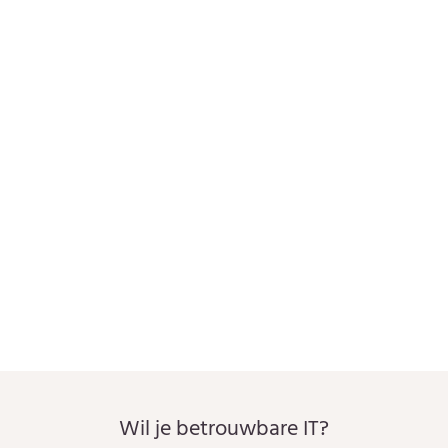
jouw IT-audit(s)!
NEEM CONTACT OP
Wil je betrouwbare IT?