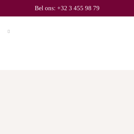
Bel ons: +32 3 455 98 79
Domeinnaam registreren
Laat Consultrix je domeinnaam
registreren
Een domeinnaam registreren? Daarvoor
kan je rekenen op Consultrix. Zo kan je je
focussen op wat echt belangrijk is: je
business.