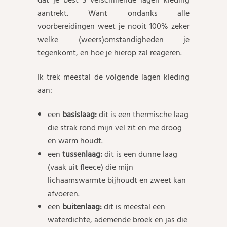
dat je best 3 verschillende lagen kleding
aantrekt. Want ondanks alle
voorbereidingen weet je nooit 100% zeker
welke (weers)omstandigheden je
tegenkomt, en hoe je hierop zal reageren.
Ik trek meestal de volgende lagen kleding
aan:
een
basislaag:
dit is een thermische laag
die strak rond mijn vel zit en me droog
en warm houdt.
een
tussenlaag:
dit is een dunne laag
(vaak uit fleece) die mijn
lichaamswarmte bijhoudt en zweet kan
afvoeren.
een
buitenlaag:
dit is meestal een
waterdichte, ademende broek en jas die