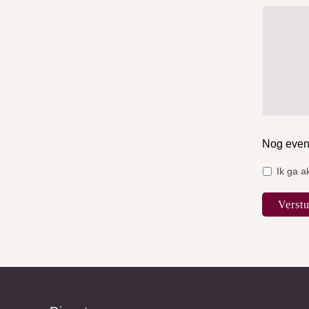
Nog even d
Ik ga 