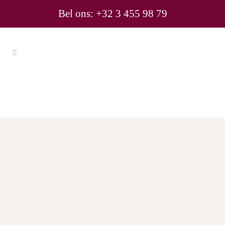
Bel ons: +32 3 455 98 79
Consultrix heet je welkom
op het Antwerp Business
Event 2019!